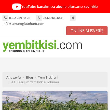
YouTube kanalımıza abone olursanız seviniriz
0322 239 88 08
0532 266 40 41
info@torunoglutohum.com
ONLİNE ALIŞVERİŞ
Anasayfa
Blog
Yem Bitkileri
4 Lü Karışım Yem Bitkisi Tohumu