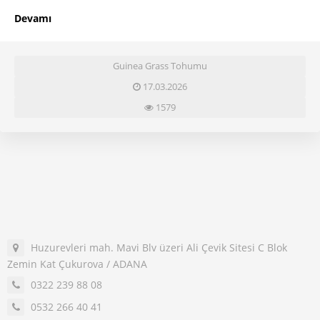
Devamı
Guinea Grass Tohumu
17.03.2026
1579
Huzurevleri mah. Mavi Blv üzeri Ali Çevik Sitesi C Blok
Zemin Kat Çukurova / ADANA
0322 239 88 08
0532 266 40 41