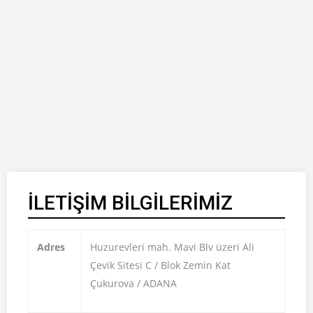
İLETİŞİM BİLGİLERİMİZ
Adres
Huzurevleri mah. Mavi Blv üzeri Ali
Çevik Sitesi C / Blok Zemin Kat
Çukurova / ADANA