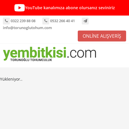
YouTube kanalımıza abone olursanız seviniriz
0322 239 88 08
0532 266 40 41
info@torunoglutohum.com
ONLİNE ALIŞVERİŞ
Yükleniyor..