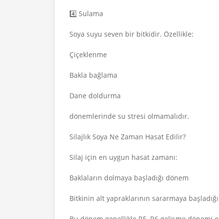
4️⃣ Sulama
Soya suyu seven bir bitkidir. Özellikle:
Çiçeklenme
Bakla bağlama
Dane doldurma
dönemlerinde su stresi olmamalıdır.
Silajlık Soya Ne Zaman Hasat Edilir?
Silaj için en uygun hasat zamanı:
Baklaların dolmaya başladığı dönem
Bitkinin alt yapraklarının sararmaya başladığı
Bu dönem genellikle R5–R6 gelişme dönemi ola