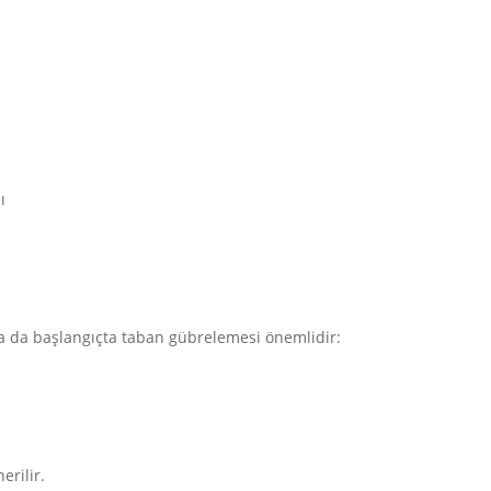
ı
lsa da başlangıçta taban gübrelemesi önemlidir:
erilir.