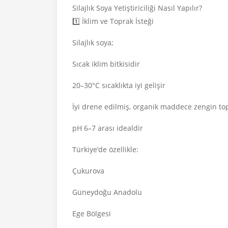
Silajlık Soya Yetiştiriciliği Nasıl Yapılır?
1️⃣ İklim ve Toprak İsteği
Silajlık soya;
Sıcak iklim bitkisidir
20–30°C sıcaklıkta iyi gelişir
İyi drene edilmiş, organik maddece zengin top
pH 6–7 arası idealdir
Türkiye’de özellikle:
Çukurova
Güneydoğu Anadolu
Ege Bölgesi