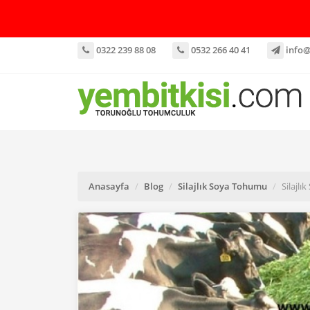
0322 239 88 08
0532 266 40 41
info@
Anasayfa
Blog
Silajlık Soya Tohumu
Silajlı