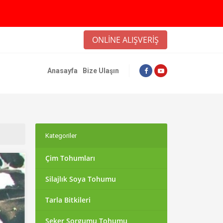
ONLİNE ALIŞVERİŞ
Anasayfa
Bize Ulaşın
Kategoriler
Çim Tohumları
Silajlık Soya Tohumu
Tarla Bitkileri
Şeker Sorgumu Tohumu