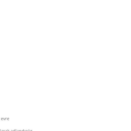
 evre
rak adlandırılır.