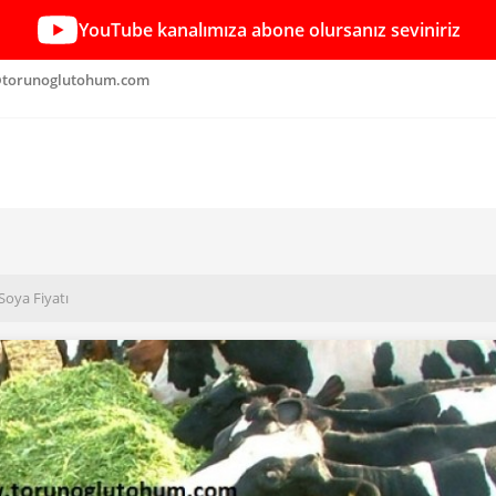
YouTube kanalımıza abone olursanız seviniriz
torunoglutohum.com
k Soya Fiyatı