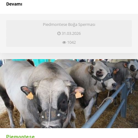
Devamı
Piedmontese Boğa Sperması
31.03.2026
1042
Piemontese