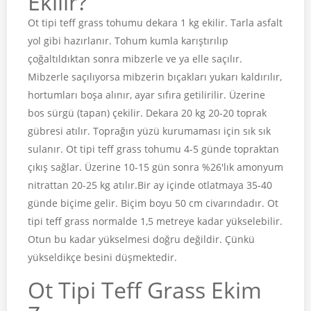
Ekilir?
Ot tipi teff grass tohumu dekara 1 kg ekilir. Tarla asfalt
yol gibi hazırlanır. Tohum kumla karıştırılıp
çoğaltıldıktan sonra mibzerle ve ya elle saçılır.
Mibzerle saçılıyorsa mibzerin bıçakları yukarı kaldırılır,
hortumları boşa alınır, ayar sıfıra getilirilir. Üzerine
bos sürgü (tapan) çekilir. Dekara 20 kg 20-20 toprak
gübresi atılır. Toprağın yüzü kurumaması için sık sık
sulanır. Ot tipi teff grass tohumu 4-5 günde topraktan
çıkış sağlar. Üzerine 10-15 gün sonra %26'lık amonyum
nitrattan 20-25 kg atılır.Bir ay içinde otlatmaya 35-40
günde biçime gelir. Biçim boyu 50 cm civarındadır. Ot
tipi teff grass normalde 1,5 metreye kadar yükselebilir.
Otun bu kadar yükselmesi doğru değildir. Çünkü
yükseldikçe besini düşmektedir.
Ot Tipi Teff Grass Ekim