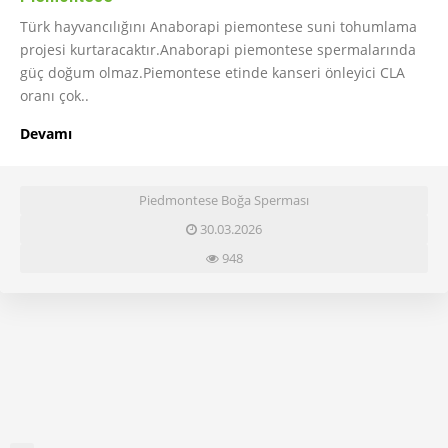
Türk hayvancılığını Anaborapi piemontese suni tohumlama
projesi kurtaracaktır.Anaborapi piemontese spermalarında
güç doğum olmaz.Piemontese etinde kanseri önleyici CLA
oranı çok..
Devamı
Piedmontese Boğa Sperması
30.03.2026
948