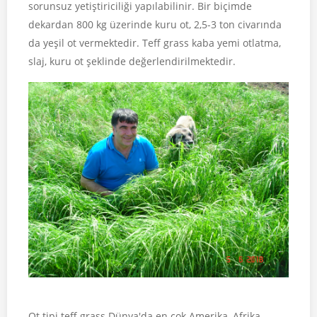
sorunsuz yetiştiriciliği yapılabilinir. Bir biçimde
dekardan 800 kg üzerinde kuru ot, 2,5-3 ton civarında
da yeşil ot vermektedir. Teff grass kaba yemi otlatma,
slaj, kuru ot şeklinde değerlendirilmektedir.
Ot tipi teff grass Dünya'da en çok Amerika, Afrika,