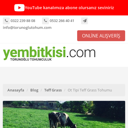
YouTube kanalımıza abone olursanız seviniriz
0322 239 88 08
0532 266 40 41
info@torunoglutohum.com
ONLİNE ALIŞVERİŞ
Anasayfa
Blog
Teff Grass
Ot Tipi Teff Grass Tohumu