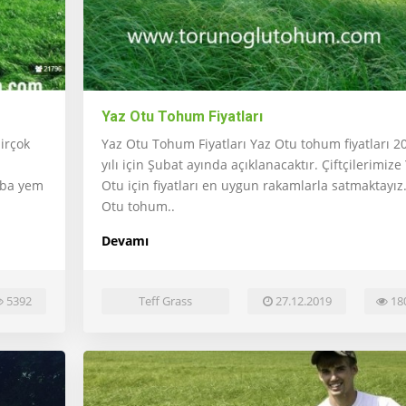
Yaz Otu Tohum Fiyatları
birçok
Yaz Otu Tohum Fiyatları Yaz Otu tohum fiyatları 2
yılı için Şubat ayında açıklanacaktır. Çiftçilerimize
kaba yem
Otu için fiyatları en uygun rakamlarla satmaktayız
Otu tohum..
Devamı
5392
Teff Grass
27.12.2019
18