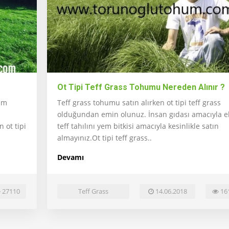
Ot Tipi Teff Grass Tohumu Nereden Alınır ?
yem
Teff grass tohumu satın alırken ot tipi teff grass
olduğundan emin olunuz. İnsan gıdası amacıyla e
 ot tipi
teff tahılını yem bitkisi amacıyla kesinlikle satın
almayınız.Ot tipi teff grass..
Devamı
27110
Teff Grass
14.06.2018
16