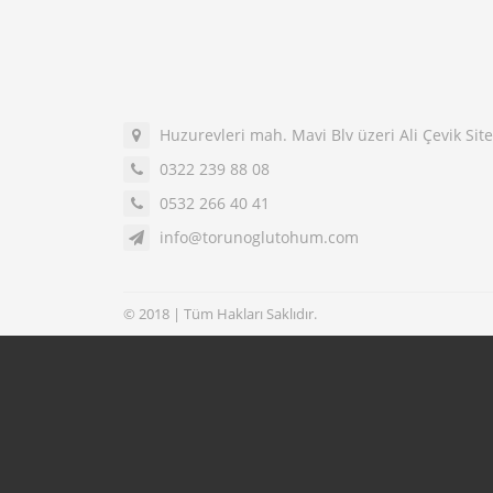
Huzurevleri mah. Mavi Blv üzeri Ali Çevik Si
0322 239 88 08
0532 266 40 41
info@torunoglutohum.com
© 2018 | Tüm Hakları Saklıdır.