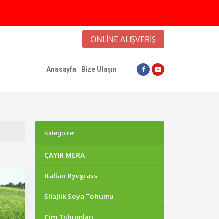
ONLİNE ALIŞVERİŞ
Anasayfa
Bize Ulaşın
Kategoriler
ÇAYIR MERA
Italian Ryegrass
Silajlık Soya Tohumu
Çim Tohumları