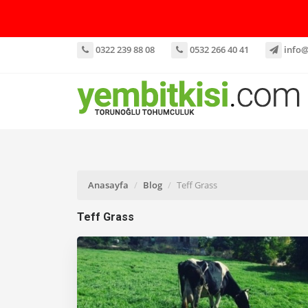
0322 239 88 08
0532 266 40 41
info@
Anasayfa
Blog
Teff Grass
Teff Grass